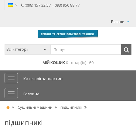
(098) 157 32 57 ; (093) 950 88 77
Більше
МІЙ КОШИК
0 товар(ів) - ₴0
Категорії запчастин
Головна
Сушильні машини
підшипникі
підшипникі